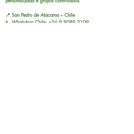
personalizada e grupos controlados.
📍 San Pedro de Atacama – Chile
📞 WhatsApp Chile: +56 9 9089 3109
📞 WhatsApp Brazil: +55 45 99138-
1795
✉️ 
reservasturismolayana@gmail.com
📸 Instagram: @layana_travel
🌐 
www.layanatravelspa.com
Comentários
Escreva um comentário
Voltar à página inicial