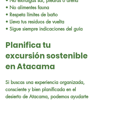
• No extraigas sal, piedras o arena
• No alimentes fauna
• Respeta límites de baño
• Lleva tus residuos de vuelta
• Sigue siempre indicaciones del guía
Planifica tu 
excursión sostenible 
en Atacama
Si buscas una experiencia organizada, 
consciente y bien planificada en el 
desierto de Atacama, podemos ayudarte 
a diseñar tu itinerario según tus días 
disponibles y tus intereses.
📍 San Pedro de Atacama – Chile
📞 WhatsApp Chile: +56 9 9089 3109